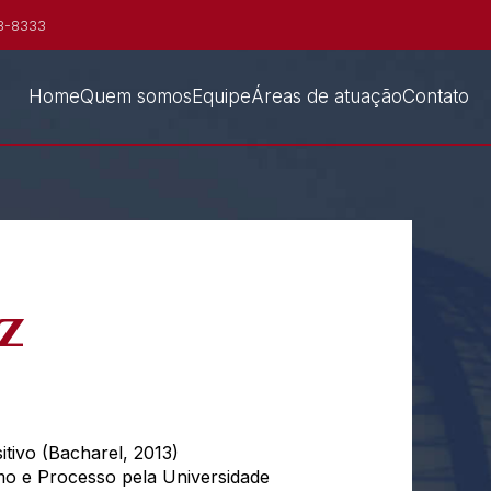
8-8333
Home
Quem somos
Equipe
Áreas de atuação
Contato
z
tivo (Bacharel, 2013)
umo e Processo pela Universidade