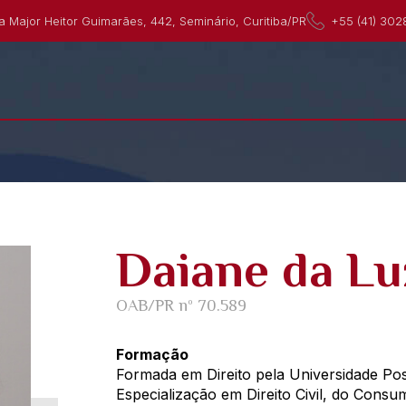
a Major Heitor Guimarães, 442, Seminário, Curitiba/PR
+55 (41) 302
Daiane da Lu
OAB/PR nº 70.589
Formação
Formada em Direito pela Universidade Posi
Especialização em Direito Civil, do Cons