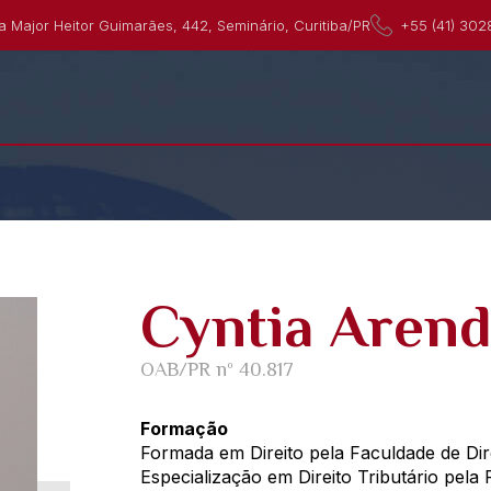
a Major Heitor Guimarães, 442, Seminário, Curitiba/PR
+55 (41) 302
Cyntia Arend
OAB/PR nº 40.817
Formação
Formada em Direito pela Faculdade de Dire
Especialização em Direito Tributário pel