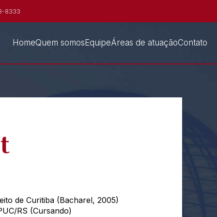
8-8333
Home
Quem somos
Equipe
Áreas de atuação
Contato
t
ito de Curitiba (Bacharel, 2005)
a PUC/RS (Cursando)