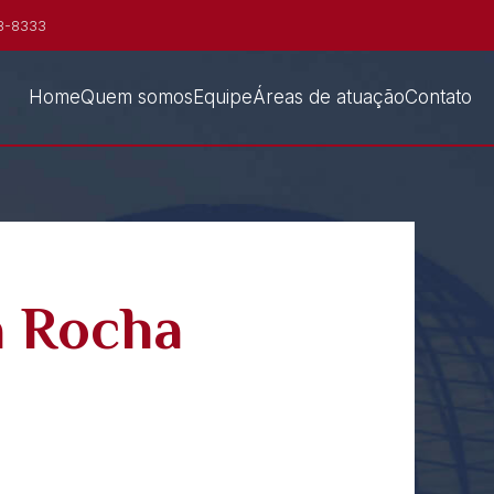
8-8333
Home
Quem somos
Equipe
Áreas de atuação
Contato
a Rocha