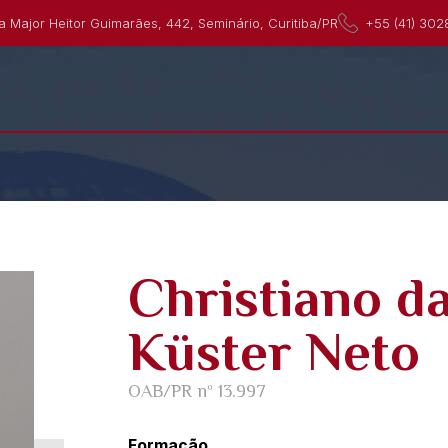
a Major Heitor Guimarães, 442, Seminário, Curitiba/PR
+55 (41) 302
Christiano d
Küster Neto
OAB/PR nº 13.997
Formação