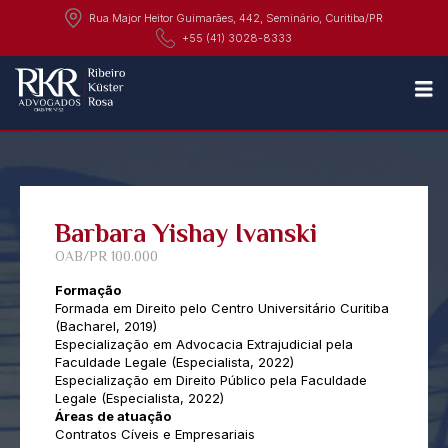
Rua Major Heitor Guimarães, 442, Seminário, Curitiba/PR
+55 (41) 3028-8333
N
Barbara Yishay Ivanski
OAB/PR 100.000
Formação
Formada em Direito pelo Centro Universitário Curitiba
(Bacharel, 2019)
Especialização em Advocacia Extrajudicial pela
Faculdade Legale (Especialista, 2022)
Especialização em Direito Público pela Faculdade
Legale (Especialista, 2022)
Áreas de atuação
Contratos Cíveis e Empresariais