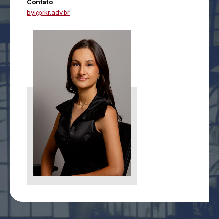
Contato
byi@rkr.adv.br