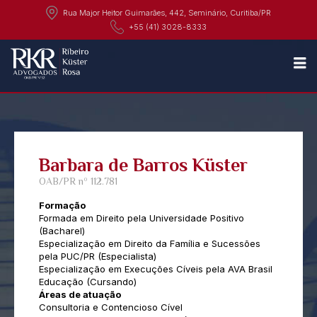
Rua Major Heitor Guimarães, 442, Seminário, Curitiba/PR
+55 (41) 3028-8333
N
Barbara de Barros Küster
OAB/PR nº 112.781
Formação
Formada em Direito pela Universidade Positivo
(Bacharel)
Especialização em Direito da Família e Sucessões
pela PUC/PR (Especialista)
Especialização em Execuções Cíveis pela AVA Brasil
Educação (Cursando)
Áreas de atuação
Consultoria e Contencioso Cível